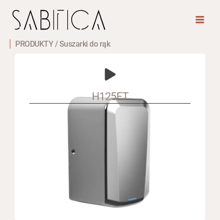
Skip
Main
to
Men
content
PRODUKTY / Suszarki do rąk
H125ET